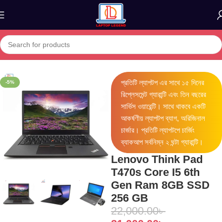
Home
Lenovo
প্রতিটি ল্যাপটপ এর সাথে ১৫ দিনের
-5%
রিপ্লেসমেন্ট গ্যারান্টি এবং তিন বছরের
সার্ভিস ওয়ারেন্টি। সাথে থাকবে একটি
আকর্ষণীয় ল্যাপটপ ব্যাগ, অরিজিনাল
চার্জার। প্রতিটি ল্যাপটপে চার্জিং
ব্যাকআপ সর্বনিম্ন ২ ঘন্টা গ্যারান্টি।
Lenovo Think Pad
T470s Core I5 6th
Gen Ram 8GB SSD
256 GB
22,000.00
৳