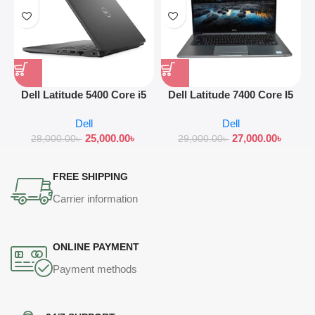
Dell Latitude 5400 Core i5
Dell Latitude 7400 Core I5
8th Gen RAM 8GB SSD 256
8th Gen RAM 8GB SSD
Dell
Dell
GB
256GB
25,000.00
৳
27,000.00
৳
28,000.00
৳
29,000.00
৳
FREE SHIPPING
Carrier information
ONLINE PAYMENT
Payment methods