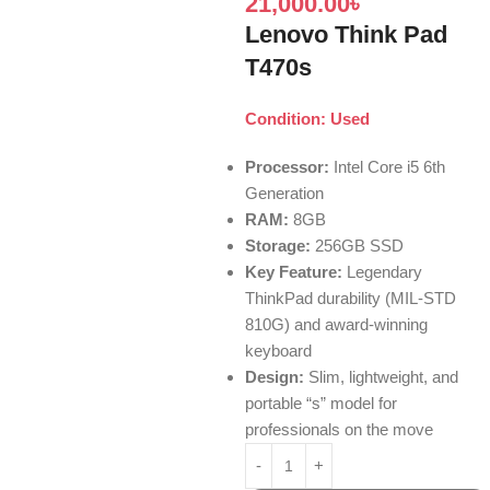
21,000.00
৳
Lenovo Think Pad
T470s
Condition: Used
Processor:
Intel Core i5 6th
Generation
RAM:
8GB
Storage:
256GB SSD
Key Feature:
Legendary
ThinkPad durability (MIL-STD
810G) and award-winning
keyboard
Design:
Slim, lightweight, and
portable “s” model for
professionals on the move